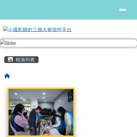
小攝影師的三個大夢徵件平台
跳至主內容區
頁尾區域
主內容區域
相簿列表
回首頁
相簿列表
2024小攝影師