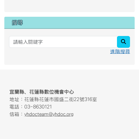
link to https://docs.google
搜尋
searc
進階搜尋
頁尾區域內容
宜蘭縣、花蓮縣數位機會中心
地址：花蓮縣花蓮市國盛二街22號316室
電話：03-8630121
信箱：
yhdocteam@yhdoc.org