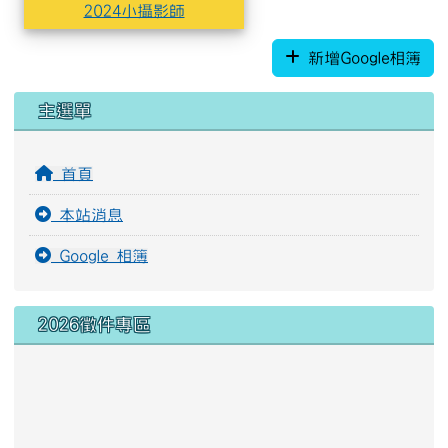
2024小攝影師
新增Google相簿
左邊區域內容
主選單
首頁
本站消息
Google 相簿
2026徵件專區
link to https://docs.google
link to https://forms.gle/B2
link to https://youtube.com