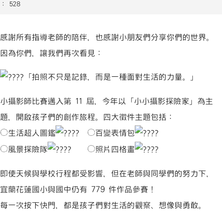
： 528
感謝所有指導老師的陪伴，也感謝小朋友們分享你們的世界。
因為你們，讓我們再次看見：
「拍照不只是記錄，而是一種面對生活的力量。」
小攝影師比賽邁入第 11 屆，今年以「小小攝影探險家」為主
google.com/forms/d/e/1FAIpQLScYJSTKdlpBHeXkzvYu-lhAslPk
題，開啟孩子們的創作旅程。四大徵件主題包括：
gle/B2xnhtzFBmGsNDH69 _blank
e.com/playlist?list=PLFJxgnIi3cVMNtmHT8_vN68g3wCcm3kT3
◌生活超人圖鑑
◌百變表情包
◌風景探險隊
◌照片四格畫
google.com/forms/d/e/1FAIpQLScYJSTKdlpBHeXkzvYu-lhAslPk
即使天候與學校行程都受影響，但在老師與同學們的努力下，
宜蘭花蓮國小與國中仍有 779 件作品參賽！
每一次按下快門，都是孩子們對生活的觀察、想像與勇敢。