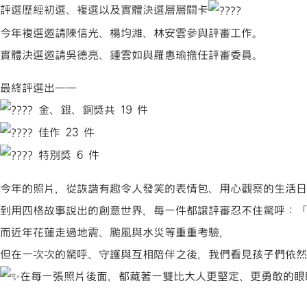
評選歷經初選、複選以及實體決選層層關卡
今年複選邀請陳信光、楊均濰、林安雲參與評審工作。
實體決選邀請吳德亮、鍾雲如與羅惠瑜擔任評審委員。
最終評選出——
金、銀、銅獎共 19 件
佳作 23 件
特別獎 6 件
今年的照片，從詼諧有趣令人發笑的表情包、用心觀察的生活
到用四格故事說出的創意世界，每一件都讓評審忍不住驚呼：
而近年花蓮走過地震、颱風與水災等重重考驗，
但在一次次的驚呼、守護與互相陪伴之後，我們看見孩子們依
在每一張照片後面，都藏著一雙比大人更堅定、更勇敢的眼