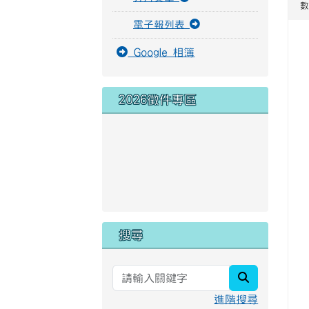
數
電子報列表
Google 相簿
2026徵件專區
link to https://docs.
link to https://forms.
link to https://youtub
link to https://docs.
搜尋
search
進階搜尋