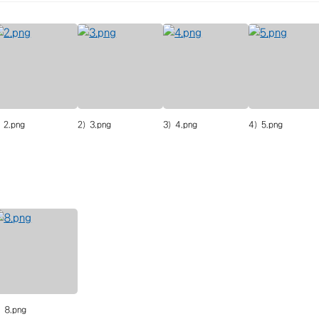
) 2.png
2) 3.png
3) 4.png
4) 5.png
) 8.png