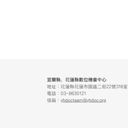
頁尾區域內容
宜蘭縣、花蓮縣數位機會中心
地址：花蓮縣花蓮市國盛二街22號316室
電話：03-8630121
信箱：
yhdocteam@yhdoc.org