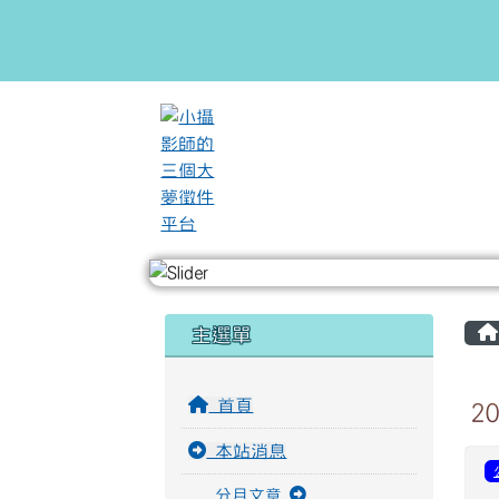
跳至主內容區
小攝影師的三個大夢徵件
頁尾區域
左邊區域內容
主選單
首頁
2
本站消息
分月文章