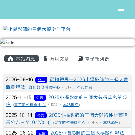
小攝影師的三個大夢徵件平台
跳至主內容區
頁尾區域
主內容區域
本站消息
分月文章
電子報列表
文章列表
2026-06-16
翻轉視界—2026小攝影師的三個大夢
公告
競賽辦法
(
宜花數位機會中心
/ 317 /
本站消息
)
2025-11-15
2025小攝影師的三個大夢得獎名單公
公告
佈
(
宜花數位機會中心
/ 534 /
本站消息
)
2025-10-14
2025小攝影師的三個大夢徵件比賽延
公告
長公告－至10/23(四)
(
宜花數位機會中心
/ 758 /
本站消息
)
2025-06-22
2025小攝影師的三個大夢徵件辦法
公告