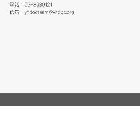
電話：03-8630121
信箱：
yhdocteam@yhdoc.org