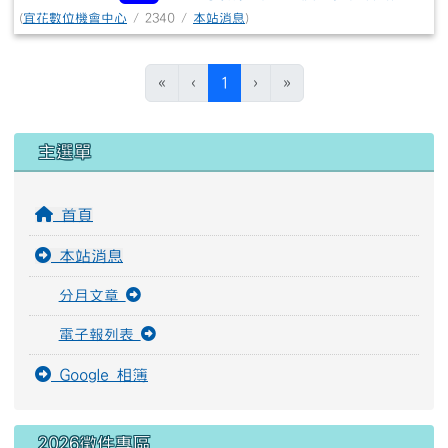
(
宜花數位機會中心
/ 2340 /
本站消息
)
(目前頁次)
«
‹
1
›
»
左邊區域內容
主選單
首頁
本站消息
分月文章
電子報列表
Google 相簿
2026徵件專區