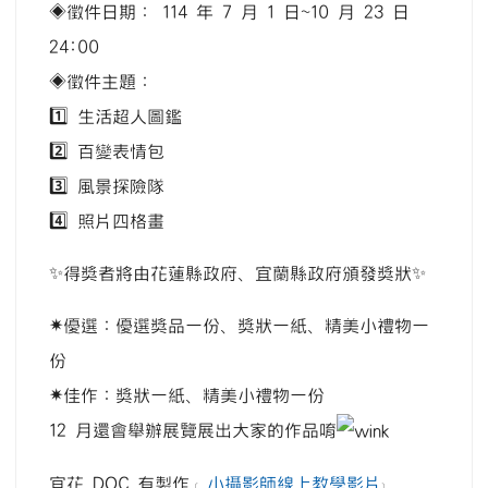
◈徵件日期： 114 年 7 月 1 日~10 月 23 日
24:00
◈徵件主題：
1️⃣ 生活超人圖鑑
2️⃣ 百變表情包
3️⃣ 風景探險隊
4️⃣ 照片四格畫
✨得獎者將由花蓮縣政府、宜蘭縣政府頒發獎狀✨
✷優選：優選獎品一份、獎狀一紙、精美小禮物一
份
✷佳作：獎狀一紙、精美小禮物一份
12 月還會舉辦展覽展出大家的作品唷
宜花 DOC 有製作﹝
小攝影師線上教學影片
﹞