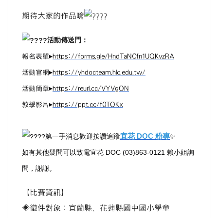
期待大家的作品唷
活動傳送門：
報名表單▸
https://forms.gle/
HndTaNCfn1UQKvzRA
活動官網▸
https://yhdocteam.hlc.edu.tw/
活動簡章▸
https://reurl.cc/VYVgON
教學影片▸
https://ppt.cc/f0TOKx
宜花 DOC 粉專
第一手消息歡迎按讚追蹤
✨
如有其他疑問可以致電宜花 DOC
(03)863-0121 賴小姐
詢
問
，謝謝。
【比賽資訊】
◈徵件對象：宜蘭縣、花蓮縣國中國小學童