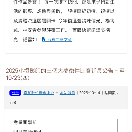
件作品參賽！ 每一次按下快門，都是孩子們對生
活的觀察、想像與勇敢。 評選歷經初選、複選以
及實體決選層層關卡 今年複選邀請陳信光、楊均
濰、林安雲參與評審工作。 實體決選邀請吳德
亮、鍾雲如...
觀看完整文章
2025小攝影師的三個大夢徵件比賽延長公告－至
10/23(四)
公告
宜花數位機會中心
-
本站消息
| 2025-10-14 | 點閱數：
758
考量開學前一
image
個月老師們可