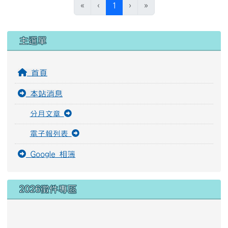
(目前頁次)
«
‹
1
›
»
左邊區域內容
主選單
首頁
本站消息
分月文章
電子報列表
Google 相簿
2026徵件專區