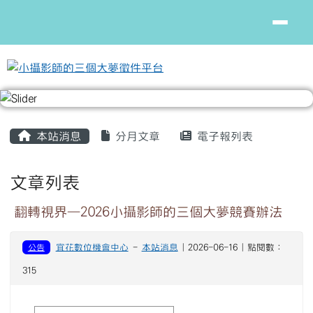
小攝影師的三個大夢徵件平台
跳至主內容區
頁尾區域
主內容區域
本站消息
分月文章
電子報列表
文章列表
翻轉視界—2026小攝影師的三個大夢競賽辦法
公告
宜花數位機會中心
-
本站消息
| 2026-06-16 | 點閱數：
315