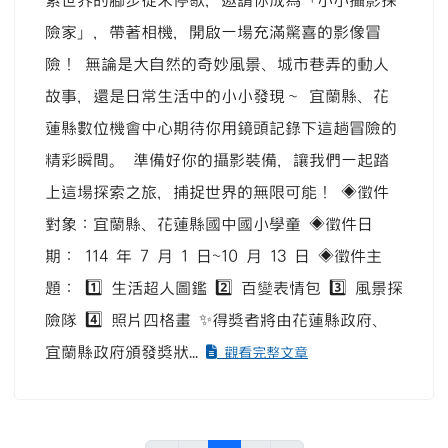
索世界的腳步從未停歇，邀請你成為「小小攝影探
險家」，帶著相機，開啟一場充滿驚喜的影像冒
險！ 無論是大自然的奇妙風景、城市巷弄的動人
故事，還是日常生活中的小小發現～ 宜蘭縣、花
蓮縣數位機會中心期待你用鏡頭記錄下這趟冒險的
精彩瞬間。 準備好你的攝影裝備，讓我們一起踏
上這場探索之旅，捕捉世界的無限可能！ ◈徵件
對象：宜蘭縣、花蓮縣國中國小學童 ◈徵件日
期： 114 年 7 月 1 日~10 月 13 日 ◈徵件主
題： 1️⃣ 生活超人圖鑑 2️⃣ 百變表情包 3️⃣ 風景探
險隊 4️⃣ 照片四格畫 ✨得獎者將由花蓮縣政府、
宜蘭縣政府頒發獎狀...
觀看完整文章