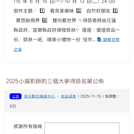
115 年 6 月 15 日(一)~10 月 13 日(二) 24:00
徵件主題： 1️⃣ 看見家鄉味 2️⃣ 自然好朋友 3️⃣
異想創視界 4️⃣ 雙向看世界 ✨得獎者將由花蓮
縣政府、宜蘭縣政府頒發獎狀✨ 優選：優選獎品一
份、獎狀一紙、精美小禮物一份 佳作...
觀看完整
文章
2025小攝影師的三個大夢得獎名單公佈
公告
宜花數位機會中心
-
本站消息
| 2025-11-15 | 點閱數：
533
感謝所有指導
image