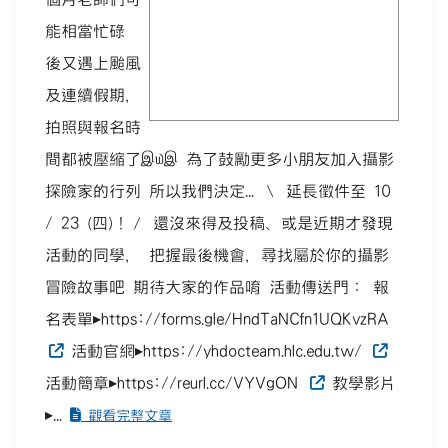
能相當忙碌
後又遇上颱風
及連續假期，
拍照與報名時
間都被壓縮了இ௰இ 為了鼓勵更多小朋友加入攝影
探險家的行列 所以我們決定... ＼ 延長徵件至 10
/ 23 (四)！／ 還沒來得及投稿、或是近期才發現
活動的同學， 把握最後機會，尋找屬於你的攝影
冒險故事吧 期待大家的作品唷 活動傳送門： 報
名表單▸https://forms.gle/HndTaNCfn1UQKvzRA
活動官網▸https://yhdocteam.hlc.edu.tw/
活動簡章▸https://reurl.cc/VYVgON
教學影片
▸...
觀看完整文章